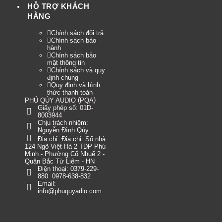
HỖ TRỢ KHÁCH
HÀNG
Chính sách đổi trả
Chính sách bảo
hành
Chính sách bảo
mật thông tin
Chính sách và quy
định chung
Quy định và hình
thức thanh toán
(
)
PHÚ QÚY AUDIO
PQA
Giấy phép số: 01D-
8003944
Chịu trách nhiệm:
Nguyễn Đình Qúy
Địa chỉ:
Địa chỉ: Số nhà
124 Ngõ Việt Hà 2 TDP Phú
Minh - Phường Cổ Nhuế 2 -
Quận Bắc Từ Liêm - HN
Điện thoại:
0379-229-
880
0978-638-832
Email:
info@phuquyadio.com