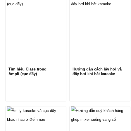
nó là nền tảng của các
thiết bị âm thanh hiện đại.
Hình ảnh minh họa dưới
đây sẽ giúp ích được cho
rất nhiều anh em để hiểu
được rõ hơn về từng tần
số
Tìm hiểu Class trong
Hướng dẫn cách lấy hơi và
Ampli (cục đẩy)
đẩy hơi khi hát karaoke