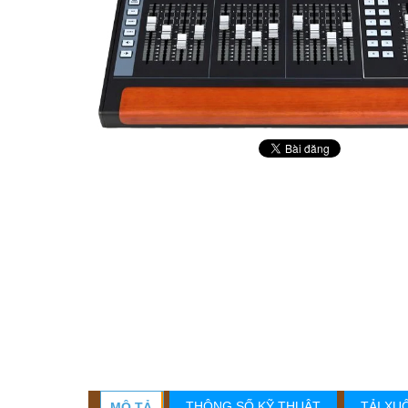
THÔNG SỐ KỸ THUẬT
TẢI XU
MÔ TẢ