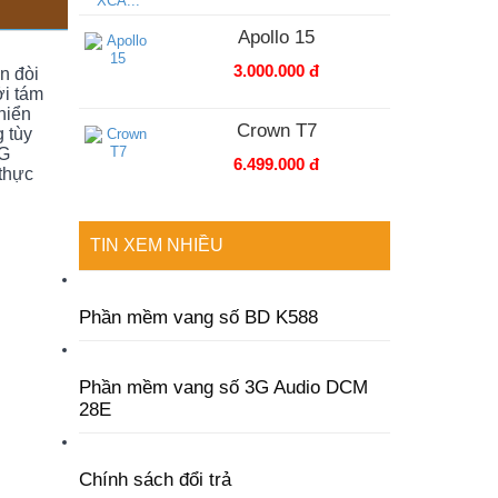
Apollo 15
3.000.000 đ
n đòi
ởi tám
hiển
Crown T7
 tùy
NG
6.499.000 đ
thực
TIN XEM NHIỀU
Phần mềm vang số BD K588
Phần mềm vang số 3G Audio DCM
28E
Chính sách đổi trả