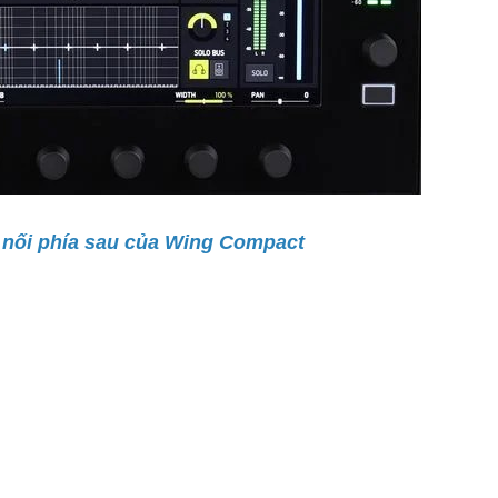
 nối phía sau của Wing Compact