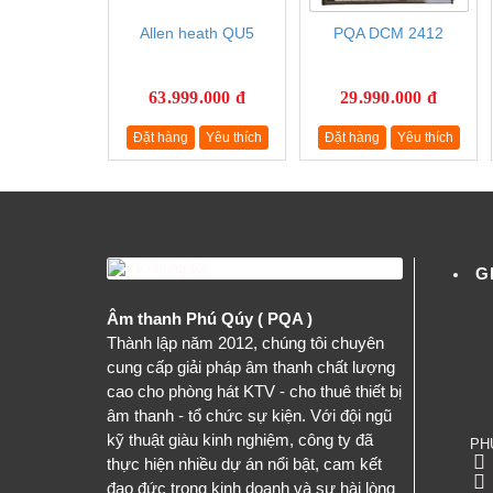
Allen heath QU5
PQA DCM 2412
63.999.000 đ
29.990.000 đ
Đặt hàng
Yêu thích
Đặt hàng
Yêu thích
G
Âm thanh Phú Qúy ( PQA )
Thành lập năm 2012, chúng tôi chuyên
cung cấp giải pháp âm thanh chất lượng
cao cho phòng hát KTV - cho thuê thiết bị
âm thanh - tổ chức sự kiện. Với đội ngũ
kỹ thuật giàu kinh nghiệm, công ty đã
PH
thực hiện nhiều dự án nổi bật, cam kết
đạo đức trong kinh doanh và sự hài lòng