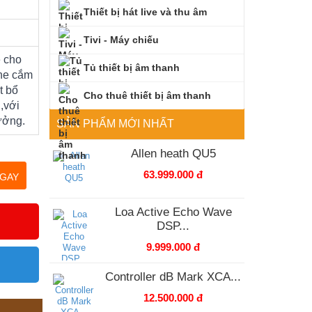
Thiết bị hát live và thu âm
Tivi - Máy chiếu
 cho
Tủ thiết bị âm thanh
khe cắm
t bổ
Cho thuê thiết bị âm thanh
,với
ưởng.
SẢN PHẨM MỚI NHẤT
Allen heath QU5
63.999.000 đ
GAY
Loa Active Echo Wave
DSP...
9.999.000 đ
Controller dB Mark XCA...
12.500.000 đ