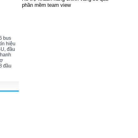
phần mềm team view
6 bus
tín hiệu
BU, đầu
thanh
rợ
8 đầu