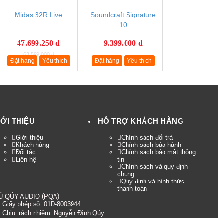
Midas 32R Live
Soundcraft Signature
10
47.699.250 đ
9.399.000 đ
63.599.000 đ
Đặt hàng
Yêu thích
Đặt hàng
Yêu thích
IỚI THIỆU
HỖ TRỢ KHÁCH HÀNG
Giới thiệu
Chính sách đổi trả
Khách hàng
Chính sách bảo hành
Đối tác
Chính sách bảo mật thông
Liên hệ
tin
Chính sách và quy định
chung
Quy định và hình thức
thanh toán
(
)
Ú QÚY AUDIO
PQA
Giấy phép số: 01D-8003944
Chịu trách nhiệm:
Nguyễn Đình Qúy