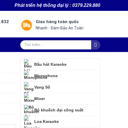
Ph
át triển hệ thống đại lý : 0379.229.880
8.832
Giao hàng toàn quốc
Nhanh - Đảm Bảo An Toàn
Đầu hát Karaoke
Microphone
Vang Số
Mixer
Bộ khuếch đại công suất
Loa Karaoke