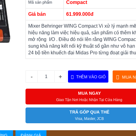
Compact
Mã sản phẩm
Giá bán
61.999.000đ
Mixer Behringer WING Compact Vi xử lý mạnh mẽ
hiệu năng làm việc hiệu quả, sản phẩm có thêm 
mở rộng I/O . Điều đó nói lên rằng WING Compac
sung khả năng kết nối kỹ thuật số gần như vô hạn 
24 bộ tiền khuếch đại Midas Pro từng đoạt giải th
-
+
THÊM VÀO GIỎ
MUA N
MUA NGAY
Giao Tận Nơi Hoặc Nhận Tại Cửa Hàng
TRẢ GÓP QUA THẺ
Visa, Master, JCB
ỐNG
ĐÁNH GIÁ