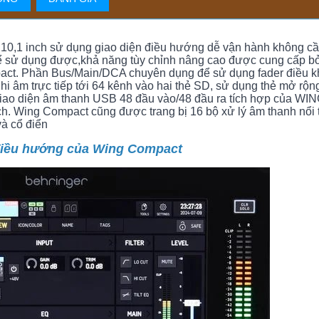
0,1 inch sử dụng giao diện điều hướng dễ vận hành không cầ
hể sử dụng được,khả năng tùy chỉnh nâng cao được cung cấp b
act. Phần Bus/Main/DCA chuyên dụng để sử dụng fader điều k
i âm trực tiếp tới 64 kênh vào hai thẻ SD, sử dụng thẻ mở rộng
 giao diện âm thanh USB 48 đầu vào/48 đầu ra tích hợp của WI
h. Wing Compact cũng được trang bị 16 bộ xử lý âm thanh nổi 
và cổ điển
điều hướng của Wing Compact