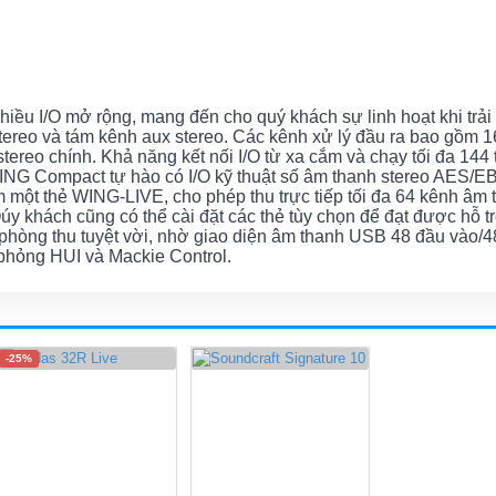
ều I/O mở rộng, mang đến cho quý khách sự linh hoạt khi trải
tereo và tám kênh aux stereo. Các kênh xử lý đầu ra bao gồm 1
tereo chính. Khả năng kết nối I/O từ xa cắm và chạy tối đa 144 
ING Compact tự hào có I/O kỹ thuật số âm thanh stereo AES/E
m một thẻ WING-LIVE, cho phép thu trực tiếp tối đa 64 kênh âm 
 khách cũng có thể cài đặt các thẻ tùy chọn để đạt được hỗ t
phòng thu tuyệt vời, nhờ giao diện âm thanh USB 48 đầu vào/4
phỏng HUI và Mackie Control.
-25%