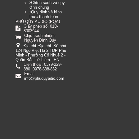
Chính sách và quy
định chung
Quy định và hình
thức thanh toán
(
)
PHÚ QÚY AUDIO
PQA
Giấy phép số: 01D-
8003944
Chịu trách nhiệm:
Nguyễn Đình Qúy
Địa chỉ:
Địa chỉ: Số nhà
124 Ngõ Việt Hà 2 TDP Phú
Minh - Phường Cổ Nhuế 2 -
Quận Bắc Từ Liêm - HN
Điện thoại:
0379-229-
880
0978-638-832
Email:
info@phuquyadio.com