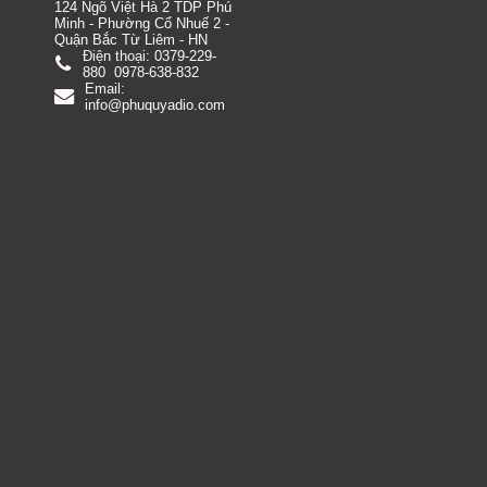
124 Ngõ Việt Hà 2 TDP Phú
Minh - Phường Cổ Nhuế 2 -
Quận Bắc Từ Liêm - HN
Điện thoại:
0379-229-
880
0978-638-832
Email:
info@phuquyadio.com