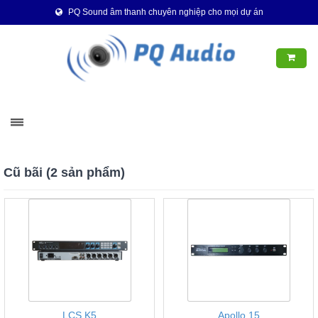
PQ Sound âm thanh chuyên nghiệp cho mọi dự án
Cũ bãi (2 sản phẩm)
LCS K5
Apollo 15