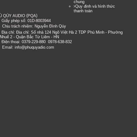
chung
Quy định và hình thức
thanh toán
(
)
Ú QÚY AUDIO
PQA
Giấy phép số: 01D-8003944
Chịu trách nhiệm:
Nguyễn Đình Qúy
Địa chỉ:
Địa chỉ: Số nhà 124 Ngõ Việt Hà 2 TDP Phú Minh - Phường
Nhuế 2 - Quận Bắc Từ Liêm - HN
Điện thoại:
0379-229-880
0978-638-832
Email:
info@phuquyadio.com