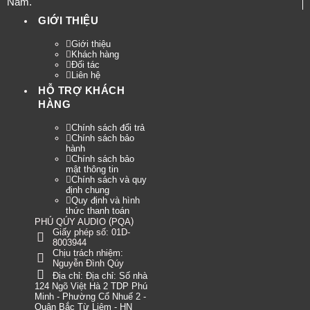
Nam.
GIỚI THIỆU
Giới thiệu
Khách hàng
Đối tác
Liên hệ
HỖ TRỢ KHÁCH
HÀNG
Chính sách đổi trả
Chính sách bảo
hành
Chính sách bảo
mật thông tin
Chính sách và quy
định chung
Quy định và hình
thức thanh toán
(
)
PHÚ QÚY AUDIO
PQA
Giấy phép số: 01D-
8003944
Chịu trách nhiệm:
Nguyễn Đình Qúy
Địa chỉ:
Địa chỉ: Số nhà
124 Ngõ Việt Hà 2 TDP Phú
Minh - Phường Cổ Nhuế 2 -
Quận Bắc Từ Liêm - HN