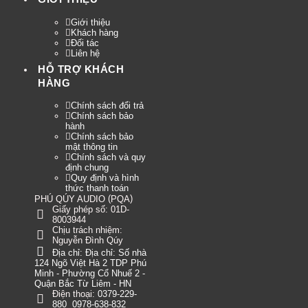
Giới thiệu
Khách hàng
Đối tác
Liên hệ
HỖ TRỢ KHÁCH
HÀNG
Chính sách đổi trả
Chính sách bảo
hành
Chính sách bảo
mật thông tin
Chính sách và quy
định chung
Quy định và hình
thức thanh toán
(
)
PHÚ QÚY AUDIO
PQA
Giấy phép số: 01D-
8003944
Chịu trách nhiệm:
Nguyễn Đình Qúy
Địa chỉ:
Địa chỉ: Số nhà
124 Ngõ Việt Hà 2 TDP Phú
Minh - Phường Cổ Nhuế 2 -
Quận Bắc Từ Liêm - HN
Điện thoại:
0379-229-
880
0978-638-832