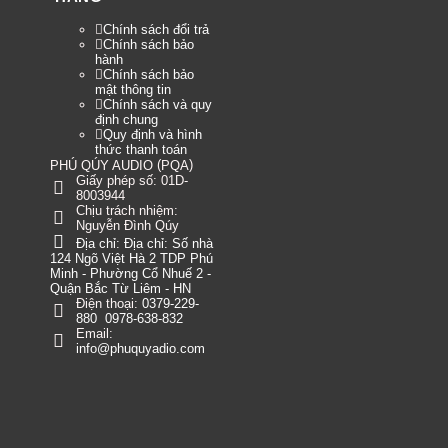
Chính sách đổi trả
Chính sách bảo
hành
Chính sách bảo
mật thông tin
Chính sách và quy
định chung
Quy định và hình
thức thanh toán
(
)
PHÚ QÚY AUDIO
PQA
Giấy phép số: 01D-
8003944
Chịu trách nhiệm:
Nguyễn Đình Qúy
Địa chỉ:
Địa chỉ: Số nhà
124 Ngõ Việt Hà 2 TDP Phú
Minh - Phường Cổ Nhuế 2 -
Quận Bắc Từ Liêm - HN
Điện thoại:
0379-229-
880
0978-638-832
Email:
info@phuquyadio.com