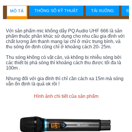
THÔNG SỐ KỸ THUẬT
TẢI XUỐNG
ĐÁ
MÔ TẢ
Với sản phẩm mic không dây PQ Audio UHF 666 là sản
phẩm thuộc phân khúc sử dụng cho nhu cầu gia đình với
chất lượng âm thanh mang lại chỉ ở mức trung bình, và
thu sóng ổn định cũng chỉ ở khoảng cách 20- 25m.
Thu sóng không có vật cản, và không bị nhiễu sóng bởi
các thiết bị phá sóng thì khoảng cách thu được tối đa là
100m .
Nhưng đối với gia đình thì chỉ cần cách xa 15m mà sóng
vẫn ổn định là quá ok rồi !
Hình ảnh chi tiết của sản phẩm