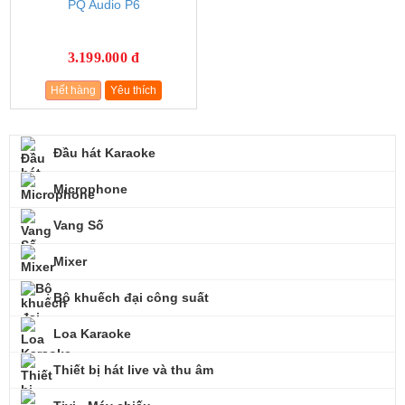
PQ Audio P6
3.199.000 đ
Hết hàng
Yêu thích
Đầu hát Karaoke
Microphone
Vang Số
Mixer
Bộ khuếch đại công suất
Loa Karaoke
Thiết bị hát live và thu âm