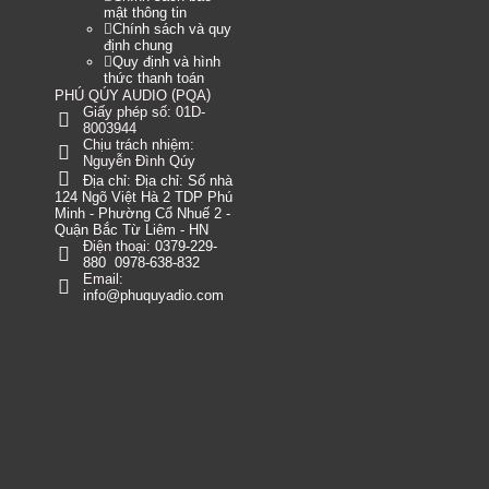
mật thông tin
Chính sách và quy
định chung
Quy định và hình
thức thanh toán
(
)
PHÚ QÚY AUDIO
PQA
Giấy phép số: 01D-
8003944
Chịu trách nhiệm:
Nguyễn Đình Qúy
Địa chỉ:
Địa chỉ: Số nhà
124 Ngõ Việt Hà 2 TDP Phú
Minh - Phường Cổ Nhuế 2 -
Quận Bắc Từ Liêm - HN
Điện thoại:
0379-229-
880
0978-638-832
Email:
info@phuquyadio.com