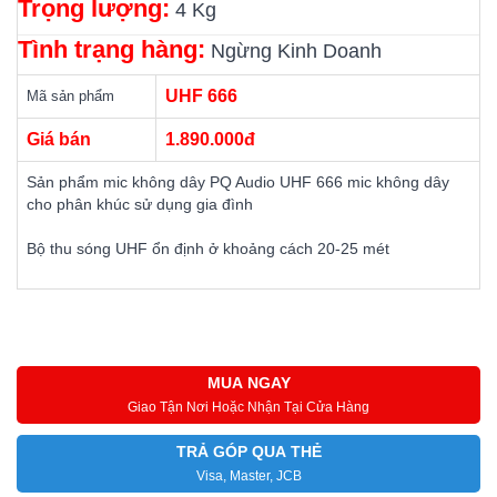
Trọng lượng:
4 Kg
Tình trạng hàng:
Ngừng Kinh Doanh
UHF 666
Mã sản phẩm
Giá bán
1.890.000đ
Sản phẩm mic không dây PQ Audio UHF 666 mic không dây
cho phân khúc sử dụng gia đình
Bộ thu sóng UHF ổn định ở khoảng cách 20-25 mét
MUA NGAY
Giao Tận Nơi Hoặc Nhận Tại Cửa Hàng
TRẢ GÓP QUA THẺ
Visa, Master, JCB