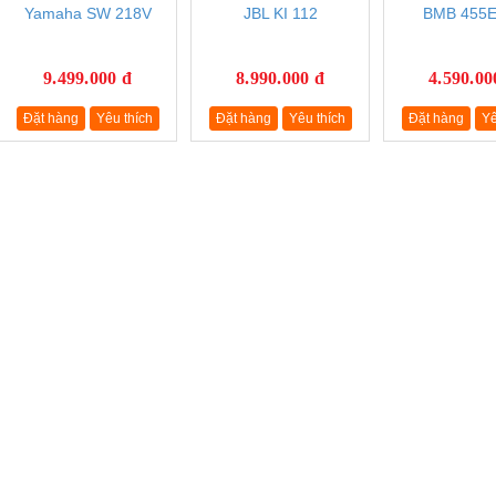
Yamaha SW 218V
JBL KI 112
BMB 455E
9.499.000 đ
8.990.000 đ
4.590.00
Đặt hàng
Yêu thích
Đặt hàng
Yêu thích
Đặt hàng
Yê