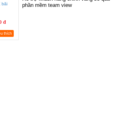
 bãi
phần mềm team view
0 đ
u thích