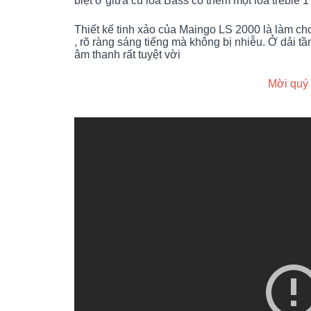
biệt ở giữa củ loa Bass có thêm một loa treble 
Thiết kế tinh xảo của Maingo LS 2000 là làm cho
, rõ ràng sáng tiếng mà không bị nhiễu. Ở dải t
âm thanh rất tuyệt vời
Mời quý