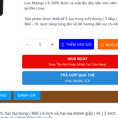
Loa Maingo LS 2000 được ra mắt lần đầu tiên vào năm
tại Đài Loan
Sản phẩm được thiết kế 5 loa trong một thùng ( 3 Way 
Mid – Hi, tách riêng từng tần số để hướng đến sự chi tiế
-
+
THÊM VÀO GIỎ
MUA N
MUA NGAY
Giao Tận Nơi Hoặc Nhận Tại Cửa Hàng
TRẢ GÓP QUA THẺ
Visa, Master, JCB
ỐNG
ĐÁNH GIÁ
ai loa trung ( Mid ) 4 inch và hai loa treble giấy ( Hi ) 3 inch 