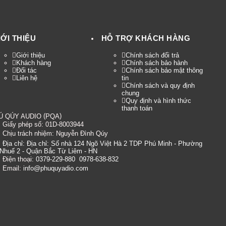
IỚI THIỆU
HỖ TRỢ KHÁCH HÀNG
Giới thiệu
Chính sách đổi trả
Khách hàng
Chính sách bảo hành
Đối tác
Chính sách bảo mật thông
Liên hệ
tin
Chính sách và quy định
chung
Quy định và hình thức
thanh toán
(
)
Ú QÚY AUDIO
PQA
Giấy phép số: 01D-8003944
Chịu trách nhiệm:
Nguyễn Đình Qúy
Địa chỉ:
Địa chỉ: Số nhà 124 Ngõ Việt Hà 2 TDP Phú Minh - Phường
Nhuế 2 - Quận Bắc Từ Liêm - HN
Điện thoại:
0379-229-880
0978-638-832
Email:
info@phuquyadio.com