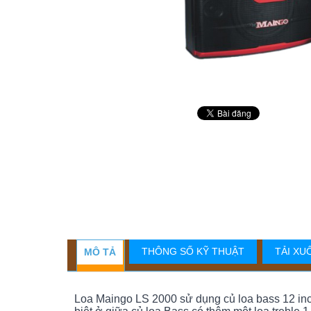
THÔNG SỐ KỸ THUẬT
TẢI XU
MÔ TẢ
Loa Maingo LS 2000 sử dụng củ loa bass 12 inch, h