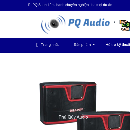
PQ Sound âm thanh chuyên nghiệp cho mọi dự án
Trang nhất
Sản phẩm
Hỗ trợ kỹ thuậ
▼