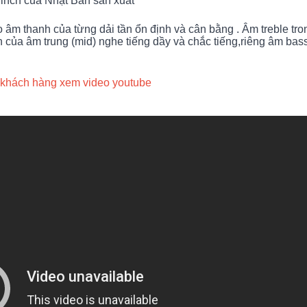
1 inch của Nhật Bản sản xuất
 âm thanh của từng dải tần ổn định và cân bằng . Âm treble tro
ần của âm trung (mid) nghe tiếng dầy và chắc tiếng,riêng âm bas
 khách hàng xem video youtube