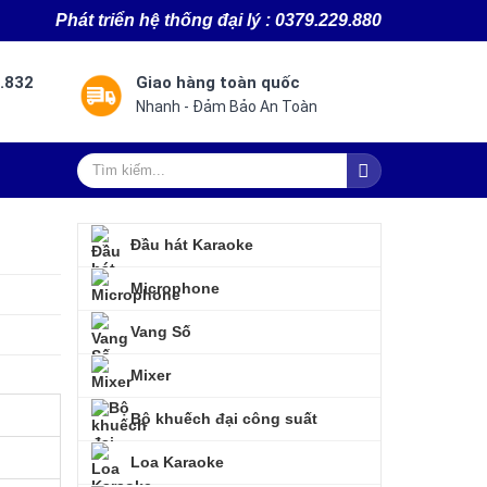
Ph
át triển hệ thống đại lý : 0379.229.880
8.832
Giao hàng toàn quốc
Nhanh - Đảm Bảo An Toàn
Đầu hát Karaoke
Microphone
Vang Số
Mixer
Bộ khuếch đại công suất
Loa Karaoke