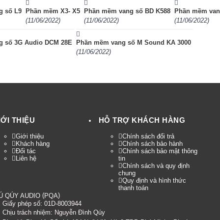
 số L9
Phần mềm X3- X5
Phần mềm vang số BD K588
Phần mềm vang
(11/06/2022)
(11/06/2022)
(11/06/2022)
 số 3G Audio DCM 28E
Phần mềm vang số M Sound KA 3000
(11/06/2022)
IỚI THIỆU
HỖ TRỢ KHÁCH HÀNG
Giới thiệu
Chính sách đổi trả
Khách hàng
Chính sách bảo hành
Đối tác
Chính sách bảo mật thông
Liên hệ
tin
Chính sách và quy định
chung
Quy định và hình thức
thanh toán
(
)
Ú QÚY AUDIO
PQA
Giấy phép số: 01D-8003944
Chịu trách nhiệm:
Nguyễn Đình Qúy