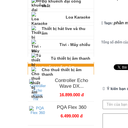
Bộ khuếch đại công
suất
Loa Karaoke
phần m
Tags:
Thiết bị hát live và thu
âm
Tổng số điểm của 
Tivi - Máy chiếu
Tủ thiết bị âm thanh
SẢN PHẨM NỔI BẬT
Cho thuê thiết bị âm
thanh
Controller Echo
Wave DX...
Ý kiến bạn 
16.899.000 đ
PQA Flex 360
6.499.000 đ