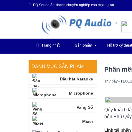
PQ Sound âm thanh chuyên nghiệp cho mọi dự án
Trang nhất
Sản phẩm
Hỗ trợ kỹ thuậ
▼
DANH MỤC SẢN PHẨM
Phần mề
Đầu hát Karaoke
Thứ bảy - 11/06/
Microphone
Vang Số
Qúy khách tả
bên Phú Qúy 
Mixer
Link tải phầ