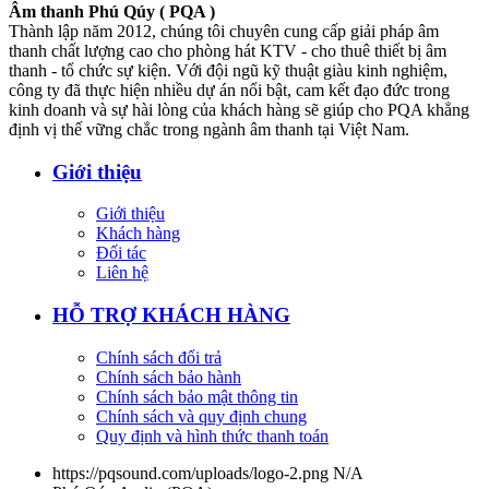
Âm thanh Phú Qúy ( PQA )
Thành lập năm 2012, chúng tôi chuyên cung cấp giải pháp âm
thanh chất lượng cao cho phòng hát KTV - cho thuê thiết bị âm
thanh - tổ chức sự kiện. Với đội ngũ kỹ thuật giàu kinh nghiệm,
công ty đã thực hiện nhiều dự án nổi bật, cam kết đạo đức trong
kinh doanh và sự hài lòng của khách hàng sẽ giúp cho PQA khẳng
định vị thế vững chắc trong ngành âm thanh tại Việt Nam.
Giới thiệu
Giới thiệu
Khách hàng
Đối tác
Liên hệ
HỖ TRỢ KHÁCH HÀNG
Chính sách đổi trả
Chính sách bảo hành
Chính sách bảo mật thông tin
Chính sách và quy định chung
Quy định và hình thức thanh toán
https://pqsound.com/uploads/logo-2.png
N/A