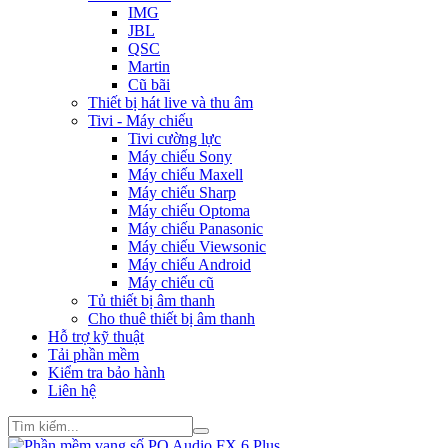
IMG
JBL
QSC
Martin
Cũ bãi
Thiết bị hát live và thu âm
Tivi - Máy chiếu
Tivi cường lực
Máy chiếu Sony
Máy chiếu Maxell
Máy chiếu Sharp
Máy chiếu Optoma
Máy chiếu Panasonic
Máy chiếu Viewsonic
Máy chiếu Android
Máy chiếu cũ
Tủ thiết bị âm thanh
Cho thuê thiết bị âm thanh
Hỗ trợ kỹ thuật
Tải phần mềm
Kiểm tra bảo hành
Liên hệ