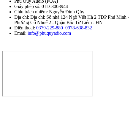
Phú Qúy Audio
(
PQA
)
Giấy phép số: 01D-8003944
Chịu trách nhiệm:
Nguyễn Đình Qúy
Địa chỉ:
Địa chỉ: Số nhà 124 Ngõ Việt Hà 2 TDP Phú Minh -
Phường Cổ Nhuế 2 - Quận Bắc Từ Liêm - HN
Điện thoại:
0379-229-880
0978-638-832
Email:
info@phuquyadio.com