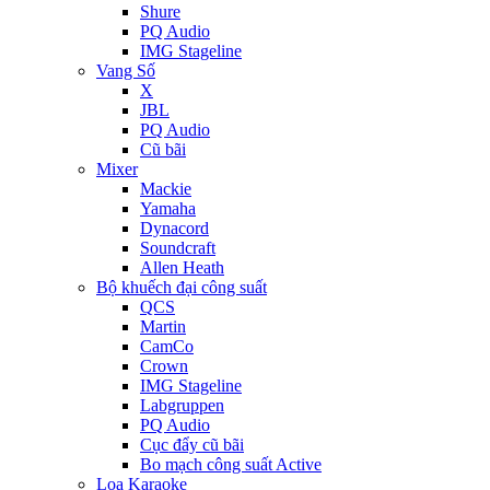
Shure
PQ Audio
IMG Stageline
Vang Số
X
JBL
PQ Audio
Cũ bãi
Mixer
Mackie
Yamaha
Dynacord
Soundcraft
Allen Heath
Bộ khuếch đại công suất
QCS
Martin
CamCo
Crown
IMG Stageline
Labgruppen
PQ Audio
Cục đẩy cũ bãi
Bo mạch công suất Active
Loa Karaoke