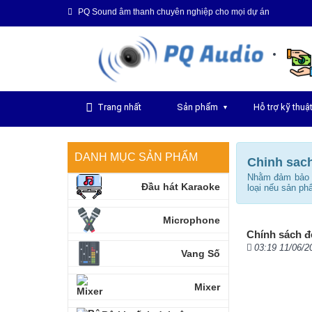
PQ Sound âm thanh chuyên nghiệp cho mọi dự án
Trang nhất
Sản phẩm
Hỗ trợ kỹ thuậ
▼
DANH MỤC SẢN PHẨM
Chinh sach
Nhằm đảm bảo q
Đầu hát Karaoke
loại nếu sản p
Microphone
Chính sách đổ
03:19 11/06/2
Vang Số
Mixer