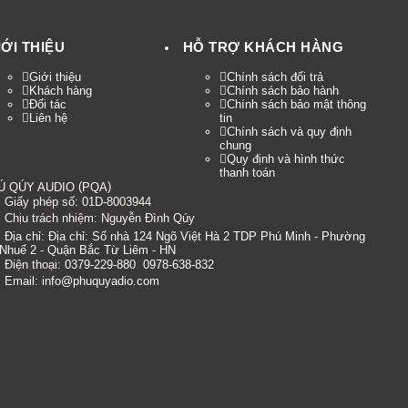
IỚI THIỆU
HỖ TRỢ KHÁCH HÀNG
Giới thiệu
Chính sách đổi trả
Khách hàng
Chính sách bảo hành
Đối tác
Chính sách bảo mật thông
Liên hệ
tin
Chính sách và quy định
chung
Quy định và hình thức
thanh toán
(
)
Ú QÚY AUDIO
PQA
Giấy phép số: 01D-8003944
Chịu trách nhiệm:
Nguyễn Đình Qúy
Địa chỉ:
Địa chỉ: Số nhà 124 Ngõ Việt Hà 2 TDP Phú Minh - Phường
Nhuế 2 - Quận Bắc Từ Liêm - HN
Điện thoại:
0379-229-880
0978-638-832
Email:
info@phuquyadio.com