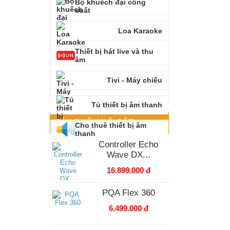
Bộ khuếch đại công
suất
Loa Karaoke
Thiết bị hát live và thu
âm
Tivi - Máy chiếu
Tủ thiết bị âm thanh
SẢN PHẨM NỔI BẬT
Cho thuê thiết bị âm
thanh
Controller Echo
Wave DX...
16.899.000 đ
PQA Flex 360
6.499.000 đ