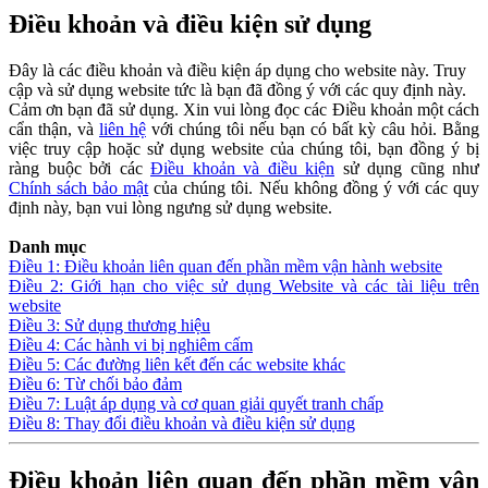
Điều khoản và điều kiện sử dụng
Đây là các điều khoản và điều kiện áp dụng cho website này. Truy
cập và sử dụng website tức là bạn đã đồng ý với các quy định này.
Cảm ơn bạn đã sử dụng. Xin vui lòng đọc các Điều khoản một cách
cẩn thận, và
liên hệ
với chúng tôi nếu bạn có bất kỳ câu hỏi. Bằng
việc truy cập hoặc sử dụng website của chúng tôi, bạn đồng ý bị
ràng buộc bởi các
Điều khoản và điều kiện
sử dụng cũng như
Chính sách bảo mật
của chúng tôi. Nếu không đồng ý với các quy
định này, bạn vui lòng ngưng sử dụng website.
Danh mục
Điều 1: Điều khoản liên quan đến phần mềm vận hành website
Điều 2: Giới hạn cho việc sử dụng Website và các tài liệu trên
website
Điều 3: Sử dụng thương hiệu
Điều 4: Các hành vi bị nghiêm cấm
Điều 5: Các đường liên kết đến các website khác
Điều 6: Từ chối bảo đảm
Điều 7: Luật áp dụng và cơ quan giải quyết tranh chấp
Điều 8: Thay đổi điều khoản và điều kiện sử dụng
Điều khoản liên quan đến phần mềm vận