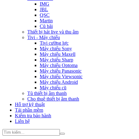
IMG
JBL
QSC
Martin
Cũ bãi
Thiết bị hát live và thu âm
Tivi - Máy chiếu
Tivi cường lực
Máy chiếu Sony
Máy chiếu Maxell
Máy chiếu Sharp
Máy chiếu Optoma
Máy chiếu Panasonic
Máy chiếu Viewsonic
Máy chiếu Android
Máy chiếu cũ
Tủ thiết bị âm thanh
Cho thuê thiết bị âm thanh
Hỗ trợ kỹ thuật
Tải phần mềm
Kiểm tra bảo hành
Liên hệ