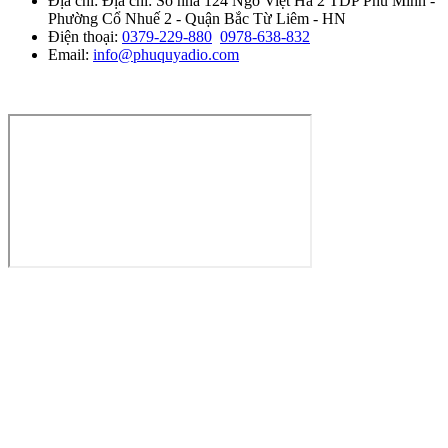
Địa chỉ:
Địa chỉ: Số nhà 124 Ngõ Việt Hà 2 TDP Phú Minh -
Phường Cổ Nhuế 2 - Quận Bắc Từ Liêm - HN
Điện thoại:
0379-229-880
0978-638-832
Email:
info@phuquyadio.com