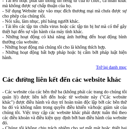
- Tải lên hoặc phát tán thông tin riêng tư của tổ chức, cá nhân khác
mà không được sự chấp thuận của họ.
- Sử dụng Website này vào mục đích thương mại mà chưa được sự
cho phép của chúng tôi.
- Nói xấu, làm nhục, phỉ báng người khác.
- Tải lên các tập tin chứa virus hoặc các tập tin bị hư mà có thể gây
thiệt hại đến sự vận hành của máy tính khác.
- Những hoạt động có khả năng ảnh hưởng đến hoạt động bình
thường của website.
- Những hoạt động mà chúng tôi cho là không thích hợp.
- Những hoạt động bất hợp pháp hoặc bị cấm bởi pháp luật hiện
hành.
Trở lại danh mục
Các đường liên kết đến các website khác
- Các website của các bên thứ ba (không phải các trang do chúng tôi
quản lý) được liên kết đến hoặc từ website này ("Các website
khác") được điều hành và duy trì hoàn toàn độc lập bởi các bên thứ
ba đó và không nằm trong quyền điều khiển và/hoặc giám sát của
chúng tôi. Việc truy cập các website khác phải được tuân thủ theo
các điều khoản và điều kiện quy định bởi ban điều hành của website
đó.
- Chúng tôi không chịu trách nhiệm cho sự mất mát hoặc thiệt hại