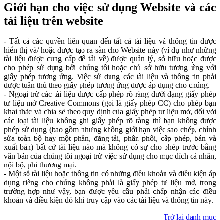
Giới hạn cho việc sử dụng Website và các
tài liệu trên website
- Tất cả các quyền liên quan đến tất cả tài liệu và thông tin được
hiển thị và/ hoặc được tạo ra sẵn cho Website này (ví dụ như những
tài liệu được cung cấp để tải về) được quản lý, sở hữu hoặc được
cho phép sử dụng bởi chúng tôi hoặc chủ sở hữu tương ứng với
giấy phép tương ứng. Việc sử dụng các tài liệu và thông tin phải
được tuân thủ theo giấy phép tương ứng được áp dụng cho chúng.
- Ngoại trừ các tài liệu được cấp phép rõ ràng dưới dạng giấy phép
tư liệu mở Creative Commons (gọi là giấy phép CC) cho phép bạn
khai thác và chia sẻ theo quy định của giấy phép tư liệu mở, đối với
các loại tài liệu không ghi giấy phép rõ ràng thì bạn không được
phép sử dụng (bao gồm nhưng không giới hạn việc sao chép, chỉnh
sửa toàn bộ hay một phần, đăng tải, phân phối, cấp phép, bán và
xuất bản) bất cứ tài liệu nào mà không có sự cho phép trước bằng
văn bản của chúng tôi ngoại trừ việc sử dụng cho mục đích cá nhân,
nội bộ, phi thương mại.
- Một số tài liệu hoặc thông tin có những điều khoản và điều kiện áp
dụng riêng cho chúng không phải là giấy phép tư liệu mở, trong
trường hợp như vậy, bạn được yêu cầu phải chấp nhận các điều
khoản và điều kiện đó khi truy cập vào các tài liệu và thông tin này.
Trở lại danh mục