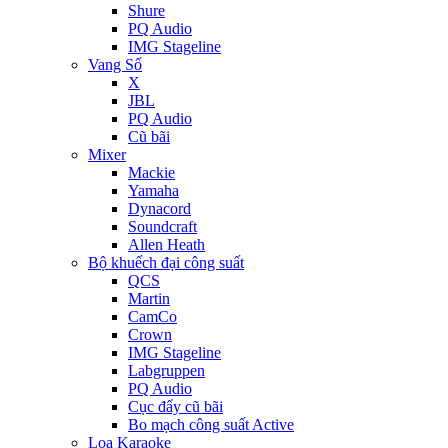
Shure
PQ Audio
IMG Stageline
Vang Số
X
JBL
PQ Audio
Cũ bãi
Mixer
Mackie
Yamaha
Dynacord
Soundcraft
Allen Heath
Bộ khuếch đại công suất
QCS
Martin
CamCo
Crown
IMG Stageline
Labgruppen
PQ Audio
Cục đẩy cũ bãi
Bo mạch công suất Active
Loa Karaoke