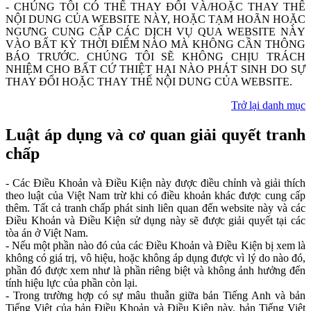
- CHÚNG TÔI CÓ THỂ THAY ĐỔI VÀ/HOẶC THAY THẾ
NỘI DUNG CỦA WEBSITE NÀY, HOẶC TẠM HOÃN HOẶC
NGƯNG CUNG CẤP CÁC DỊCH VỤ QUA WEBSITE NÀY
VÀO BẤT KỲ THỜI ĐIỂM NÀO MÀ KHÔNG CẦN THÔNG
BÁO TRƯỚC. CHÚNG TÔI SẼ KHÔNG CHỊU TRÁCH
NHIỆM CHO BẤT CỨ THIỆT HẠI NÀO PHÁT SINH DO SỰ
THAY ĐỔI HOẶC THAY THẾ NỘI DUNG CỦA WEBSITE.
Trở lại danh mục
Luật áp dụng và cơ quan giải quyết tranh
chấp
- Các Điều Khoản và Điều Kiện này được điều chỉnh và giải thích
theo luật của Việt Nam trừ khi có điều khoản khác được cung cấp
thêm. Tất cả tranh chấp phát sinh liên quan đến website này và các
Điều Khoản và Điều Kiện sử dụng này sẽ được giải quyết tại các
tòa án ở Việt Nam.
- Nếu một phần nào đó của các Điều Khoản và Điều Kiện bị xem là
không có giá trị, vô hiệu, hoặc không áp dụng được vì lý do nào đó,
phần đó được xem như là phần riêng biệt và không ảnh hưởng đến
tính hiệu lực của phần còn lại.
- Trong trường hợp có sự mâu thuẫn giữa bản Tiếng Anh và bản
Tiếng Việt của bản Điều Khoản và Điều Kiện này, bản Tiếng Việt