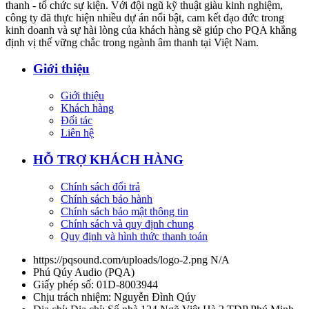
thanh - tổ chức sự kiện. Với đội ngũ kỹ thuật giàu kinh nghiệm,
công ty đã thực hiện nhiều dự án nổi bật, cam kết đạo đức trong
kinh doanh và sự hài lòng của khách hàng sẽ giúp cho PQA khẳng
định vị thế vững chắc trong ngành âm thanh tại Việt Nam.
Giới thiệu
Giới thiệu
Khách hàng
Đối tác
Liên hệ
HỖ TRỢ KHÁCH HÀNG
Chính sách đổi trả
Chính sách bảo hành
Chính sách bảo mật thông tin
Chính sách và quy định chung
Quy định và hình thức thanh toán
https://pqsound.com/uploads/logo-2.png
N/A
Phú Qúy Audio
(
PQA
)
Giấy phép số: 01D-8003944
Chịu trách nhiệm:
Nguyễn Đình Qúy