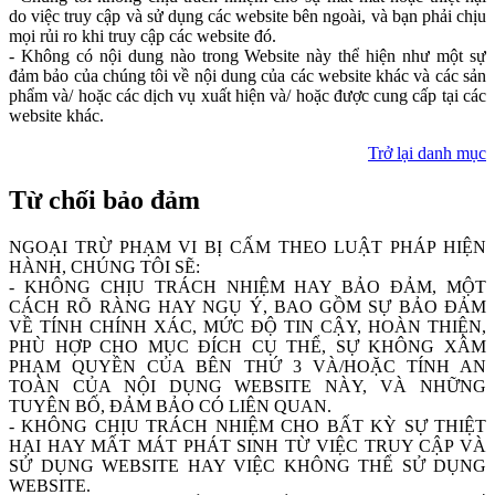
do việc truy cập và sử dụng các website bên ngoài, và bạn phải chịu
mọi rủi ro khi truy cập các website đó.
- Không có nội dung nào trong Website này thể hiện như một sự
đảm bảo của chúng tôi về nội dung của các website khác và các sản
phẩm và/ hoặc các dịch vụ xuất hiện và/ hoặc được cung cấp tại các
website khác.
Trở lại danh mục
Từ chối bảo đảm
NGOẠI TRỪ PHẠM VI BỊ CẤM THEO LUẬT PHÁP HIỆN
HÀNH, CHÚNG TÔI SẼ:
- KHÔNG CHỊU TRÁCH NHIỆM HAY BẢO ĐẢM, MỘT
CÁCH RÕ RÀNG HAY NGỤ Ý, BAO GỒM SỰ BẢO ĐẢM
VỀ TÍNH CHÍNH XÁC, MỨC ĐỘ TIN CẬY, HOÀN THIỆN,
PHÙ HỢP CHO MỤC ĐÍCH CỤ THỂ, SỰ KHÔNG XÂM
PHẠM QUYỀN CỦA BÊN THỨ 3 VÀ/HOẶC TÍNH AN
TOÀN CỦA NỘI DỤNG WEBSITE NÀY, VÀ NHỮNG
TUYÊN BỐ, ĐẢM BẢO CÓ LIÊN QUAN.
- KHÔNG CHỊU TRÁCH NHIỆM CHO BẤT KỲ SỰ THIỆT
HẠI HAY MẤT MÁT PHÁT SINH TỪ VIỆC TRUY CẬP VÀ
SỬ DỤNG WEBSITE HAY VIỆC KHÔNG THỂ SỬ DỤNG
WEBSITE.