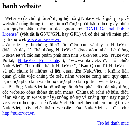
hành website
- Website của chúng tôi sử dụng hệ thống NukeViet, là giải pháp về
website/ cổng thông tin nguồn mở được phát hành theo giấy phép
bản quyền phần mềm tự do nguồn mở “
GNU General Public
License
” (viết tắt là GNU/GPL hay GPL) và có thể tải về miễn phí
tại trang web
www.nukeviet.vn
.
- Website này do chúng tôi sở hữu, điều hành và duy trì. NukeViet
(hiểu ở đây là “hệ thống NukeViet” (bao gồm nhân hệ thống
NukeViet và các sản phẩm phái sinh như NukeViet CMS, NukeViet
Portal,
NukeViet Edu Gate
...), “www.nukeviet.vn”, “tổ chức
NukeViet”, “ban điều hành NukeViet”, "Ban Quản Trị NukeViet"
và nói chung là những gì liên quan đến NukeViet...) không liên
quan gì đến việc chúng tôi điều hành website cũng như quy định
bạn được phép làm và không được phép làm gì trên website này.
- Hệ thống NukeViet là bộ mã nguồn được phát triển để xây dựng
các website/ cổng thông tin trên mạng. Chúng tôi (chủ sở hữu, điều
hành và duy trì website này) không hỗ trợ và khẳng định hay ngụ ý
về việc có liên quan đến NukeViet. Để biết thêm nhiều thông tin về
NukeViet, hãy ghé thăm website của NukeViet tại địa chỉ:
http://nukeviet.vn
.
Trở lại danh mục